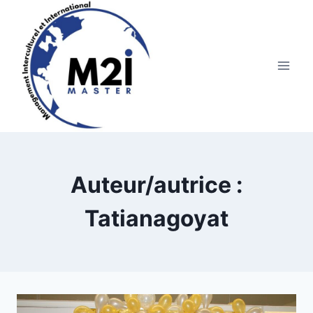
Aller
au
contenu
Auteur/autrice :
Tatianagoyat