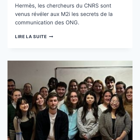
Hermès, les chercheurs du CNRS sont
venus révéler aux M2i les secrets de la
communication des ONG.
JOURNÉE
LIRE LA SUITE
D’ÉTUDE
:
LES
ONG
À
L’ÉPREUVE
DE
LA
COM’