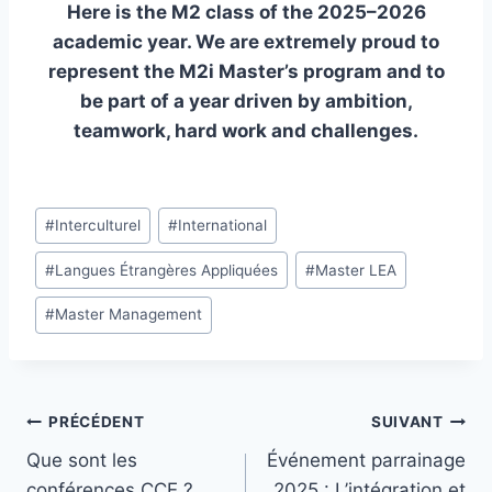
Here is the M2 class of the 2025–2026
academic year. We are extremely proud to
represent the M2i Master’s program and to
be part of a year driven by ambition,
teamwork, hard work and challenges.
Étiquettes
#
Interculturel
#
International
de
#
Langues Étrangères Appliquées
#
Master LEA
la
publication :
#
Master Management
Navigation
PRÉCÉDENT
SUIVANT
Que sont les
Événement parrainage
de
conférences CCE ?
2025 : L’intégration et