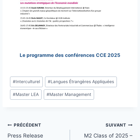
Le programme des conférences CCE
2025
Étiquettes
#
Interculturel
#
Langues Étrangères Appliquées
de
#
Master LEA
#
Master Management
la
publication :
Navigation
PRÉCÉDENT
SUIVANT
Press Release
M2 Class of 2025 –
de