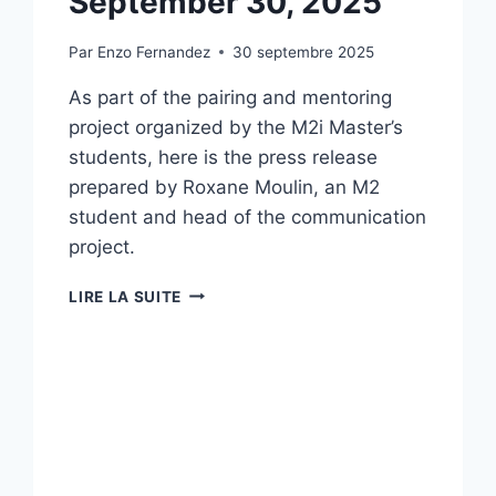
September 30, 2025
Par
Enzo Fernandez
30 septembre 2025
As part of the pairing and mentoring
project organized by the M2i Master’s
students, here is the press release
prepared by Roxane Moulin, an M2
student and head of the communication
project.
PRESS
LIRE LA SUITE
RELEASE
MENTORING
EVENT
SEPTEMBER
30,
2025