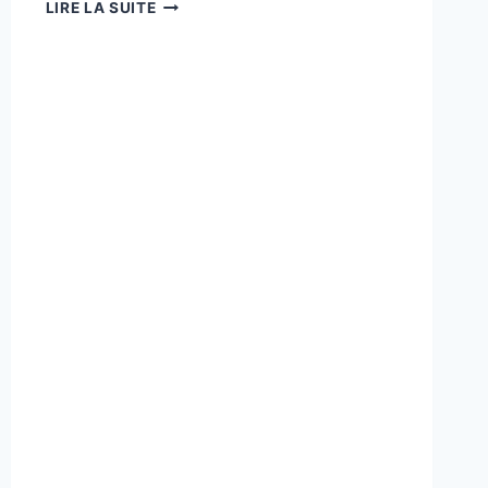
RETOUR
LIRE LA SUITE
D’EXPÉRIENCE
D’INÈS
REZKALLAH​