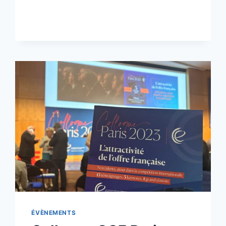
ET
STATUETTES
À
L’HONNEUR
ÉVÈNEMENTS