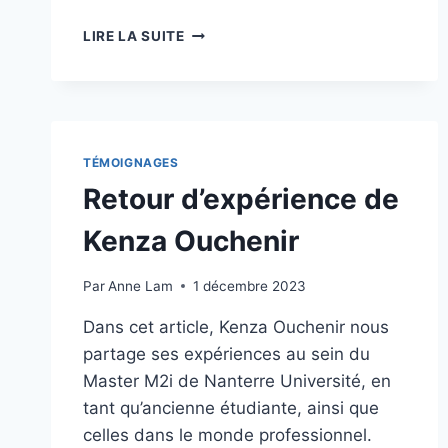
NOS
LIRE LA SUITE
M2
:
DÉLÉGUÉS
DU
MONDE
AU
TÉMOIGNAGES
SOMMET
Retour d’expérience de
CLIMATE
INTERACTIVE
Kenza Ouchenir​
2023
Par
Anne Lam
1 décembre 2023
Dans cet article, Kenza Ouchenir nous
partage ses expériences au sein du
Master M2i de Nanterre Université, en
tant qu’ancienne étudiante, ainsi que
celles dans le monde professionnel.