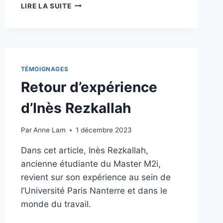
DE
LIRE LA SUITE
LA
VICTOIRE
À
LA
RÉALITÉ
:
TÉMOIGNAGES
L’ÉQUIPE
Retour d’expérience
GAGNANTE
DÉVOILE
d’Inès Rezkallah​
LES
COULISSES
DE
Par
Anne Lam
1 décembre 2023
SON
Dans cet article, Inès Rezkallah,
PROJET
EXCEPTIONNEL​
ancienne étudiante du Master M2i,
revient sur son expérience au sein de
l’Université Paris Nanterre et dans le
monde du travail.