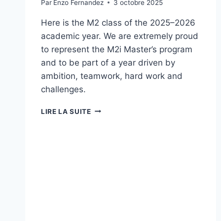
Par
Enzo Fernandez
3 octobre 2025
Here is the M2 class of the 2025–2026
academic year. We are extremely proud
to represent the M2i Master’s program
and to be part of a year driven by
ambition, teamwork, hard work and
challenges.
M2
LIRE LA SUITE
CLASS
OF
2025
–
2026
ACADEMIC
YEAR